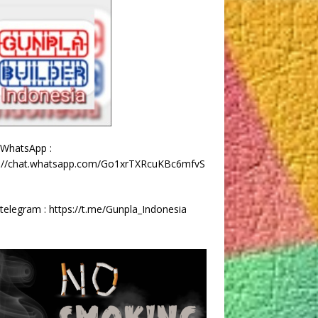
 WhatsApp :
s://chat.whatsapp.com/Go1xrTXRcuKBc6mfvS
telegram :
https://t.me/Gunpla_Indonesia