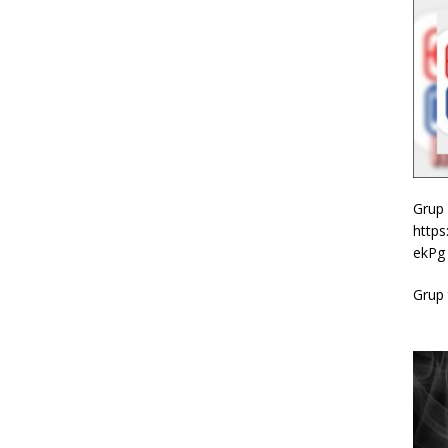
Grup
http
ekPg
Grup 